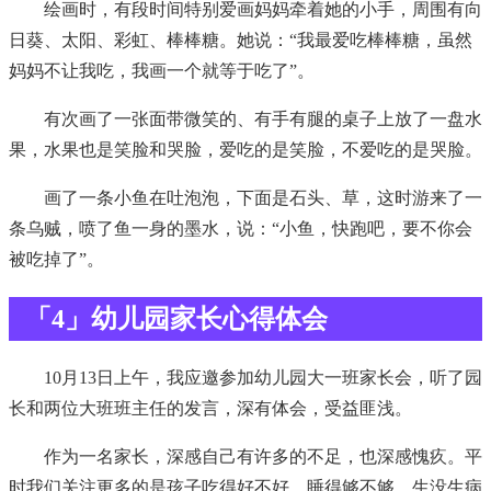
绘画时，有段时间特别爱画妈妈牵着她的小手，周围有向
日葵、太阳、彩虹、棒棒糖。她说：“我最爱吃棒棒糖，虽然
妈妈不让我吃，我画一个就等于吃了”。
有次画了一张面带微笑的、有手有腿的桌子上放了一盘水
果，水果也是笑脸和哭脸，爱吃的是笑脸，不爱吃的是哭脸。
画了一条小鱼在吐泡泡，下面是石头、草，这时游来了一
条乌贼，喷了鱼一身的墨水，说：“小鱼，快跑吧，要不你会
被吃掉了”。
「4」幼儿园家长心得体会
10月13日上午，我应邀参加幼儿园大一班家长会，听了园
长和两位大班班主任的发言，深有体会，受益匪浅。
作为一名家长，深感自己有许多的不足，也深感愧疚。平
时我们关注更多的是孩子吃得好不好、睡得够不够、生没生病