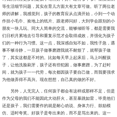
等生活细节问题，其实在育儿方面大有文章可做。听了两位老
师的讲解，我感觉到，孩子的教育应从点滴开始，小到一个动
作挂小毛巾、捡地上的纸片、跟老师问好，大到学会跟别的小
朋友一块儿玩、同大人简单的交流，能够倾听等，都是需要我
们日积月累地去引导和重复示范才会取得成效，并强化为孩子
们的一种行为习惯。这一点，我深感自知不如，我性子急，遇
事不够冷静，一旦孩子做事磨蹭我就不耐烦了，就帮孩子做
了，其实这都是不对的。比如每天早上起床后，马上叫醒孩
子，让他洗脸刷牙，孩子还有些犯困，做事磨蹭，为了赶时
间，就为孩子一一代劳，每次都因孩子要自己做，而我要强求
为他做弄得不高兴。现在想想，自己真的做的不好。
另外，人无完人，任何孩子都会有这样或那样不足，但是
作为父母的我们不能因此大动肝火，甚至暴跳如雷，毕竟他们
还是孩子，我们需要作的就是耐心劝说、身体力行、鼓励模
仿、适时夸奖。好孩子是夸出来的，而不是骂出来的。这一