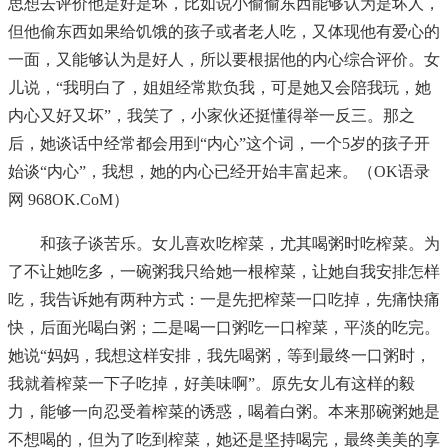
思想去评价他是好是坏，比如说小偷偷东西能够认为是坏人，
但他偷东西如果给饥饿的孩子或者老人吃，又体现他有爱心的
一面，又能够认为是好人，所以要根据他的内心综合评价。女
儿说，“我明白了，姐姐经常欺负我，可是她又会陪我玩，她
内心又好又坏”，我笑了，小家伙还挺懂得举一反三。那之
后，她谈话中经常都会用到“内心”这个词，一个5岁的孩子开
始谈“内心”，我想，她的内心已经开始丰富起来。（OK语录
网 968OK.CoM）
和孩子谈苦乐。女儿喜欢吃榨菜，尤其喝粥时吃榨菜。为
了不让她吃多，一碗粥我只给她一根榨菜，让她自我安排怎样
吃，我告诉她有两种方式：一是先把榨菜一口吃掉，先痛快痛
快，后面光喝白粥；二是喝一口粥吃一口榨菜，平淡的吃完。
她说“妈妈，我想这样安排，我先喝粥，等到最终一口粥时，
我就着榨菜一下子吃掉，好美味啊”。原先女儿有这样的毅
力，能够一向忍受着榨菜的诱惑，喝着白粥。本来那碗粥她是
不想喝的，但为了吃到榨菜，她还是坚持喝完，最终美美的享