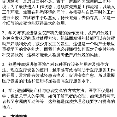
先进经验，反思自己的不足。置于一所新的医院新的工作环
境，为了最快进入工作状态，必须首先熟悉工作流程，以融入
工作环境。然而在熟悉环境的同时，亦需要与自己平时的工作
进行比较，在比较中予以鉴别，扬长避短，去伪存真。又是一
个细节的改变也能获得最大的效用。
2、学习与掌握进修医院产科先进的操作技能，及产妇分娩中
各种突发状况的应对处理方法。熟练而精湛的技能可以有效帮
助产妇顺利分娩，减少并发症的发生。这也是一个助产士最应
重视学习的业务能力。而我们也必须懂得如何应对分娩时的各
种突发状况，这样才能最大程度降低产妇分娩的风险。
3、熟悉并掌握进修医院产科各种医疗设备的用途及操作方
法。现在医疗设备的使用，越来越有效地辅助于医疗服务工作
的开展，常常能有效减轻患者痛苦，促进疾病向愈。所以掌握
医疗设备的用途和使用将显著提高医疗服务水平。
4、学习进修医院产科与患者交流的'方式方法。医学不仅是科
学，也是关于人的学问。如何了解患者的心理，如何进行与患
者甚至家属的互动等等，这些都是优质护理必须要学习提高的
地方。
三、方法措施