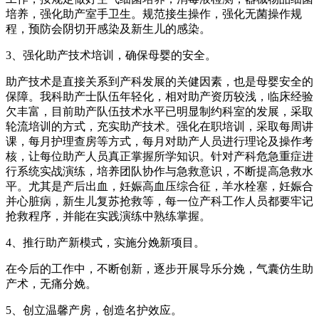
培养，强化助产室手卫生。规范接生操作，强化无菌操作规
程，预防会阴切开感染及新生儿的感染。
3、强化助产技术培训，确保母婴的安全。
助产技术是直接关系到产科发展的关健因素，也是母婴安全的
保障。我科助产士队伍年轻化，相对助产资历较浅，临床经验
欠丰富，目前助产队伍技术水平已明显制约科室的发展，采取
轮流培训的方式，充实助产技术。强化在职培训，采取每周讲
课，每月护理查房等方式，每月对助产人员进行理论及操作考
核，让每位助产人员真正掌握所学知识。针对产科危急重症进
行系统实战演练，培养团队协作与急救意识，不断提高急救水
平。尤其是产后出血，妊娠高血压综合征，羊水栓塞，妊娠合
并心脏病，新生儿复苏抢救等，每一位产科工作人员都要牢记
抢救程序，并能在实践演练中熟练掌握。
4、推行助产新模式，实施分娩新项目。
在今后的工作中，不断创新，逐步开展导乐分娩，气囊仿生助
产术，无痛分娩。
5、创立温馨产房，创造名护效应。