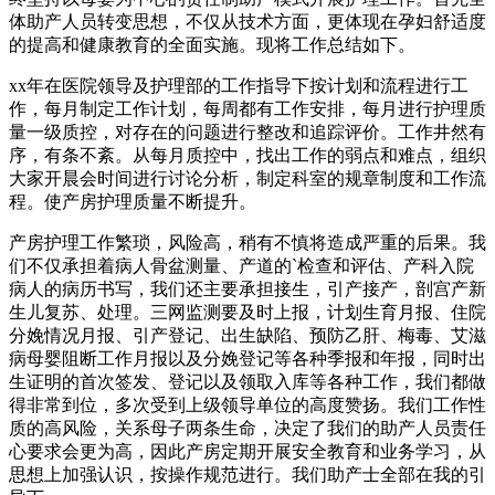
体助产人员转变思想，不仅从技术方面，更体现在孕妇舒适度
的提高和健康教育的全面实施。现将工作总结如下。
xx年在医院领导及护理部的工作指导下按计划和流程进行工
作，每月制定工作计划，每周都有工作安排，每月进行护理质
量一级质控，对存在的问题进行整改和追踪评价。工作井然有
序，有条不紊。从每月质控中，找出工作的弱点和难点，组织
大家开晨会时间进行讨论分析，制定科室的规章制度和工作流
程。使产房护理质量不断提升。
产房护理工作繁琐，风险高，稍有不慎将造成严重的后果。我
们不仅承担着病人骨盆测量、产道的`检查和评估、产科入院
病人的病历书写，我们还主要承担接生，引产接产，剖宫产新
生儿复苏、处理。三网监测要及时上报，计划生育月报、住院
分娩情况月报、引产登记、出生缺陷、预防乙肝、梅毒、艾滋
病母婴阻断工作月报以及分娩登记等各种季报和年报，同时出
生证明的首次签发、登记以及领取入库等各种工作，我们都做
得非常到位，多次受到上级领导单位的高度赞扬。我们工作性
质的高风险，关系母子两条生命，决定了我们的助产人员责任
心要求会更为高，因此产房定期开展安全教育和业务学习，从
思想上加强认识，按操作规范进行。我们助产士全部在我的引