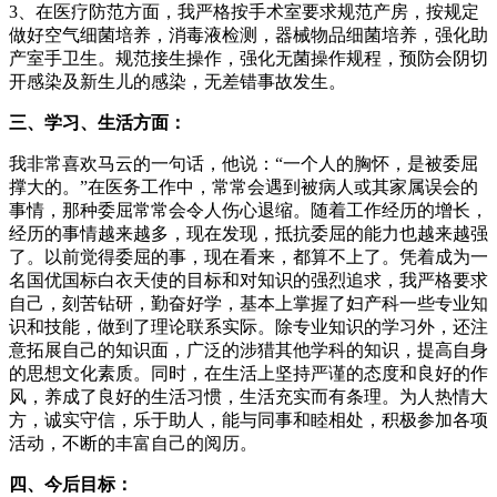
3、在医疗防范方面，我严格按手术室要求规范产房，按规定
做好空气细菌培养，消毒液检测，器械物品细菌培养，强化助
产室手卫生。规范接生操作，强化无菌操作规程，预防会阴切
开感染及新生儿的感染，无差错事故发生。
三、学习、生活方面：
我非常喜欢马云的一句话，他说：“一个人的胸怀，是被委屈
撑大的。”在医务工作中，常常会遇到被病人或其家属误会的
事情，那种委屈常常会令人伤心退缩。随着工作经历的增长，
经历的事情越来越多，现在发现，抵抗委屈的能力也越来越强
了。以前觉得委屈的事，现在看来，都算不上了。凭着成为一
名国优国标白衣天使的目标和对知识的强烈追求，我严格要求
自己，刻苦钻研，勤奋好学，基本上掌握了妇产科一些专业知
识和技能，做到了理论联系实际。除专业知识的学习外，还注
意拓展自己的知识面，广泛的涉猎其他学科的知识，提高自身
的思想文化素质。同时，在生活上坚持严谨的态度和良好的作
风，养成了良好的生活习惯，生活充实而有条理。为人热情大
方，诚实守信，乐于助人，能与同事和睦相处，积极参加各项
活动，不断的丰富自己的阅历。
四、今后目标：