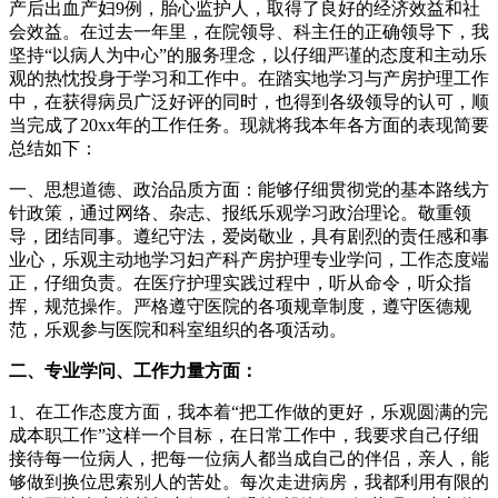
产后出血产妇9例，胎心监护人，取得了良好的经济效益和社
会效益。在过去一年里，在院领导、科主任的正确领导下，我
坚持“以病人为中心”的服务理念，以仔细严谨的态度和主动乐
观的热忱投身于学习和工作中。在踏实地学习与产房护理工作
中，在获得病员广泛好评的同时，也得到各级领导的认可，顺
当完成了20xx年的工作任务。现就将我本年各方面的表现简要
总结如下：
一、思想道德、政治品质方面：能够仔细贯彻党的基本路线方
针政策，通过网络、杂志、报纸乐观学习政治理论。敬重领
导，团结同事。遵纪守法，爱岗敬业，具有剧烈的责任感和事
业心，乐观主动地学习妇产科产房护理专业学问，工作态度端
正，仔细负责。在医疗护理实践过程中，听从命令，听众指
挥，规范操作。严格遵守医院的各项规章制度，遵守医德规
范，乐观参与医院和科室组织的各项活动。
二、专业学问、工作力量方面：
1、在工作态度方面，我本着“把工作做的更好，乐观圆满的完
成本职工作”这样一个目标，在日常工作中，我要求自己仔细
接待每一位病人，把每一位病人都当成自己的伴侣，亲人，能
够做到换位思索别人的苦处。每次走进病房，我都利用有限的