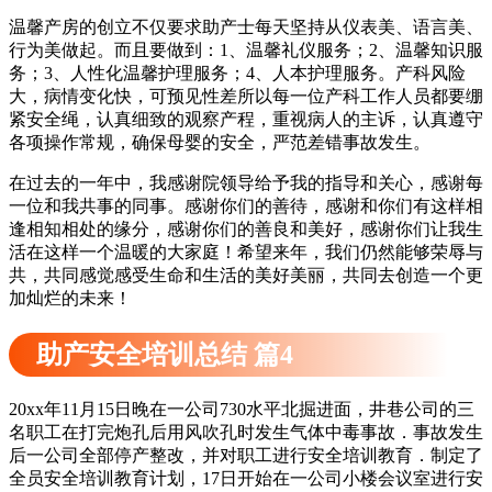
温馨产房的创立不仅要求助产士每天坚持从仪表美、语言美、
行为美做起。而且要做到：1、温馨礼仪服务；2、温馨知识服
务；3、人性化温馨护理服务；4、人本护理服务。产科风险
大，病情变化快，可预见性差所以每一位产科工作人员都要绷
紧安全绳，认真细致的观察产程，重视病人的主诉，认真遵守
各项操作常规，确保母婴的安全，严范差错事故发生。
在过去的一年中，我感谢院领导给予我的指导和关心，感谢每
一位和我共事的同事。感谢你们的善待，感谢和你们有这样相
逢相知相处的缘分，感谢你们的善良和美好，感谢你们让我生
活在这样一个温暖的大家庭！希望来年，我们仍然能够荣辱与
共，共同感觉感受生命和生活的美好美丽，共同去创造一个更
加灿烂的未来！
助产安全培训总结 篇4
20xx年11月15日晚在一公司730水平北掘进面，井巷公司的三
名职工在打完炮孔后用风吹孔时发生气体中毒事故．事故发生
后一公司全部停产整改，并对职工进行安全培训教育．制定了
全员安全培训教育计划，17日开始在一公司小楼会议室进行安