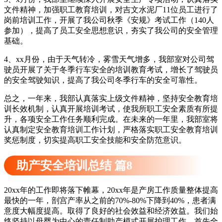
文件精神，加强职工教育培训，对吉文水泥厂11位员工进行了
岗前培训工作，开展了我公司秋季《安规》考试工作（140人
参加），提高了员工安全思想意识，夯实了我公司的安全管理
基础。
4、xx月份，由于天气转冷，雾雪天气增多，我部室对公司驾
驶员开展了关于冬季行车安全的培训教育考试，增长了驾驶员
的安全驾驶知识，提高了我公司冬季行车的安全可靠性。
总之，一年来，我部认真落实上级文件精神，坚持安全教育培
训长效机制，认真开展培训考试，使我所职工安全素质有所提
升，各项安全工作任务顺利完成。在未来的一年里，我部室将
认真制定安全教育培训工作计划，严格落实职工安全教育培训
奖惩制度，切实提高职工安全技能和安全防范意识。
助产安全培训总结 篇8
20xx年的工作即将落下帷幕，20xx年是产房工作质量整体提高
最快的一年，剖宫产率从之前的70%-80%下降到40%，患者满
意度大幅度提高。取得了良好的社会效益和经济效益。我们始
终坚持以母婴为中心的责任制助产模式开展护理工作。首先全