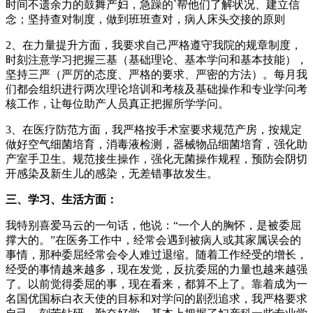
时间不遗余力的鼓舞产妇，急躁的`帮他们了解状况、建立信
念；坚持查对制度，做到班班查对，病人床头交接的原则
2、在力量提升方面，我要求自己严格遵守我院的规章制度，
时刻注意学习把握三基（基础理论、基本学问和基本技能），
坚持三严（严厉的态度、严格的要求、严密的方法）。每月我
们都会组织进行两次理论培训和考核及基础操作和专业学问考
核工作，让每位助产人员真正把握所学学问。
3、在医疗防范方面，我严格按手术室要求规范产房，按规定
做好空气细菌培育，消毒液检测，器械物品细菌培育，强化助
产室手卫生。规范接生操作，强化无菌操作规程，预防会阴切
开感染及新生儿的感染，无差错事故发生。
三、学习、生活方面：
我特别喜爱马云的一句话，他说：“一个人的胸怀，是被委屈
撑大的。”在医务工作中，经常会遇到被病人或其家属误会的
事情，那种委屈经常会令人难过退缩。随着工作经受的增长，
经受的事情越来越多，现在发觉，反抗委屈的力量也越来越强
了。以前觉得委屈的事，现在看来，都算不上了。靠着成为一
名国优国标白衣天使的目标和对学问的剧烈追求，我严格要求