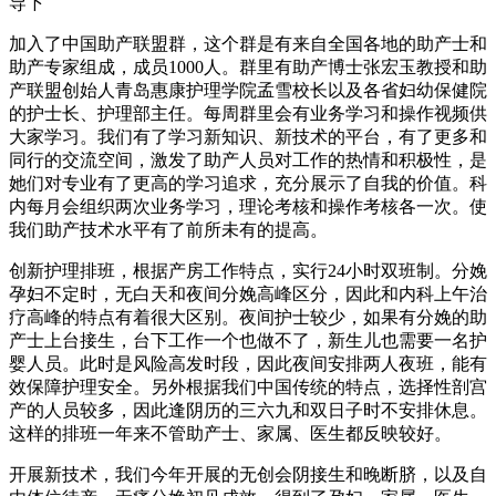
导下
加入了中国助产联盟群，这个群是有来自全国各地的助产士和
助产专家组成，成员1000人。群里有助产博士张宏玉教授和助
产联盟创始人青岛惠康护理学院孟雪校长以及各省妇幼保健院
的护士长、护理部主任。每周群里会有业务学习和操作视频供
大家学习。我们有了学习新知识、新技术的平台，有了更多和
同行的交流空间，激发了助产人员对工作的热情和积极性，是
她们对专业有了更高的学习追求，充分展示了自我的价值。科
内每月会组织两次业务学习，理论考核和操作考核各一次。使
我们助产技术水平有了前所未有的提高。
创新护理排班，根据产房工作特点，实行24小时双班制。分娩
孕妇不定时，无白天和夜间分娩高峰区分，因此和内科上午治
疗高峰的特点有着很大区别。夜间护士较少，如果有分娩的助
产士上台接生，台下工作一个也做不了，新生儿也需要一名护
婴人员。此时是风险高发时段，因此夜间安排两人夜班，能有
效保障护理安全。另外根据我们中国传统的特点，选择性剖宫
产的人员较多，因此逢阴历的三六九和双日子时不安排休息。
这样的排班一年来不管助产士、家属、医生都反映较好。
开展新技术，我们今年开展的无创会阴接生和晚断脐，以及自