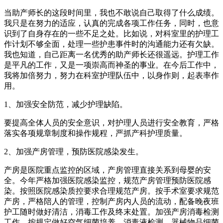
当助产师长的这段时间里，我也不敢说自己取得了什么成绩。
我只是在努力的适应，认真的完成各项工作任务，同时，也意
识到了自身存在的一些不足之处。比如说，对科室里的护理工
作计划不够全面，处理一些护患事件时的沟通能力还有欠缺。
我也知道，自己距离一名优秀的助产师长还很遥远。护理工作
是平凡的工作，又是一项崇高而神圣的事业。在今后工作中，
我将加倍努力，努力在科室护理队伍中，以身作则，起表率作
用。
1、加强安全防范，减少护理缺陷。
要提高全体人员的安全意识，对护理人员进行安全教育，严格
落实各项规章制度和操作规程，严抓产科护理质量。
2、加强产房管理，预防医院感染发生。
产房是医院重点监控的区域，产房管理直接关系到母婴的安
全。今年严格加强医院感染监控，规范产房管理预防医院感
染。按照医院感染质控要求合理规范产房。按手术室要求规范
产房，严格陪人的管理，控制产房内人员的流动，配备晚夜班
护工随时做好清洁，消毒工作及终末处置。加强产房消毒检测
工作，按规定做好空气细菌培养，消毒液检测，器械物品细菌