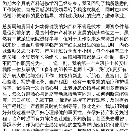
为期六个月的产科进修学习已经结束，我又回到了我所熟悉的
工作岗位。首先要感谢我院领导给予我这次机会，同时也非常
感谢带教老师的悉心指导。才能使我顺利的完成了进修学业。
总所周知贵阳市妇幼保健院的妇产科不管是技术，师资条件都
是位列前茅的，是贵州省妇产科学科发展的领头单位之一。虽
然有幸被派往该院进修半年，但对于工作以来从未待过产科的
我来说，当面对着即将临产的产妇以及出生的新生儿时，内心
既激动又忐忑不安。产房排班分为五个小组，每个小组有三个
组员和一个资历年长的组长，白班和夜班都是12小时制，根据
不同工作职责分为+、-、巡、剖。我的第一个白班护士长安排
我跟一位从事助产10多年的组长王老师上+班，我们负责所有
待产病人收治与治疗工作，如接待新患、听胎心、查宫口、胎
心监测、写护理记录、画产程图、还有一般常规的治疗和护理
等等。记得第一次听胎心时，王老师悉心指导如何用多普勒探
头，怎么分辨胎心与是脐带动脉搏动声区别，如何判断宫缩强
度、宫口扩张、先露下降，渐渐的掌握了产程观察，及时有效
的产程处理，产程图及时的绘制等等。除此之外，我认识到做
好分娩过程中孕产妇心理保健的重要性。在孕妇待产和分娩过
程，临产时强而有力阵痛会让她们不知所措，甚至失去理智，
暴躁不安，作为助产士必须耐心的去指导帮助她们如何使用产
力，用热情及和善的言行鼓励她们，与产妇之间建立相互信任