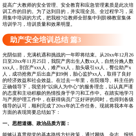
提高广大教师的安全管理、安全教育和应急管理素质是此次培
训工作的目的。为了达到目的，并实现全员、全过程学习，采
用集中培训的方式，把我校7位教师全部集中到阶梯教室集体
培训学习，培训质量和效果明显。
助产安全培训总结 篇3
光阴似箭，充满机遇和挑战的一年即将结束。从20xx年12月26
日至20xx年11月25日，我院产房出生人数xx人，自然分娩人数
xxx人，剖宫产xxx人，难产xx人，胎头吸引xx人，臀位助产x
人，成功抢救产后出血产妇9例，胎心监护xx人，取得了良好
的经济效益和社会效益。在过去一年里，在院领导、科主任的
正确领导下，我坚持“以病人为中心”的服务理念，以认真严谨
的态度和主动积极的热情投身于学习和工作中。在踏实地学习
与产房护理工作中，在获得病员广泛好评的同时，也得到各级
领导的认可，顺利完成了20xx年的工作任务。现就将我本年各
方面的表现简要总结如下：
一、思想道德、政治品质方面：
能够认真贯彻党的基本路线方针政策，通过网络、杂志、报纸