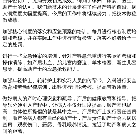
由体位待产、无痛分娩初见成效。得到了孕妇、家属、医生、
助产士的认可。我们新技术的开展走在了许昌产科的前沿。病
人满意度大幅度提高。今后的工作中将继续努力，把技术做稳
做成熟。
加强核心制度的落实和应急预案的培训。每月进行核心制度培
训和考核，并在实际工作中进行监督检查，落实不好者给予一
定的处罚。
进行一些应急预案的培训，针对产科急危重进行实际的考核和
操作演练，如产后出血、胎儿宫内窘迫、羊水栓塞、新生儿窒
息等。提高助产士的应急抢救能力。
加强年轻护士、轮转护士和实习人员的传帮带。入科进行安全
教育和劳动纪律培训，出科进行理论考核。提高带教质量。
做好病人的产时心理安慰和疏导，产后的健康教育和指导。把
导乐分娩引入产程中，让病人不仅舒适度提高，顺产率也提
高，由体位所提倡的就是其中之一。产后助产士实行责任查房
制，顺产的病人都有自己的助产士，产后责任助产士会去病房
查房，观察伤口、恶露、母乳喂养情况。拉近了助产和病人之
间的距离。