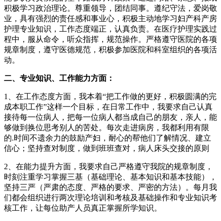
积极学习政治理论。尊重领导，团结同事。遵纪守法，爱岗敬
业，具有强烈的责任感和事业心，积极主动地学习妇产科产房
护理专业知识，工作态度端正，认真负责。在医疗护理实践过
程中，服从命令，听众指挥，规范操作。严格遵守医院的各项
规章制度，遵守医德规范，积极参加医院和科室组织的各项活
动。
二、专业知识、工作能力方面：
1、在工作态度方面，我本着“把工作做的更好，积极圆满的完
成本职工作”这样一个目标，在日常工作中，我要求自己认真
接待每一位病人，把每一位病人都当成自己的朋友，亲人，能
够做到换位思考别人的苦处。每次走进病房，我都利用有限
的.时间不遗余力的鼓励产妇，耐心的帮他们了解情况、建立
信心；坚持查对制度，做到班班查对，病人床头交接的原则
2、在能力提升方面，我要求自己严格遵守我院的规章制度，
时刻注重学习掌握三基（基础理论、基本知识和基本技能），
坚持三严（严肃的态度、严格的要求、严密的方法）。每月我
们都会组织进行两次理论培训和考核及基础操作和专业知识考
核工作，让每位助产人员真正掌握所学知识。