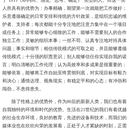
于“ISTJ（即内向、感觉、思考、确定）”类型的人。而这一类
人所具有的优势为：办事精确，期望第一次就能把工作做好；
乐意遵循确定的日常安排和传统的方针政策，是组织忠诚的维
护者、支持者；每次都能十分专注地把注意力集中在一个项目
或任务上；异常能够专心细致的工作，能够不需要别人的合作
独立工作；灵敏的组织本事；一丝不苟、认真专注地对待具体
问题；事实和细节；相信传统模式的可取之处，并且能够遵循
传统模式；十分强的职责意识；别人能够信任你实现自我的诺
言；明白清晰的工作伦理；认为高效率和多成果是很重要的；
能够依靠，能够将工作自始至终贯彻到底，对实现目标有毅力
和决心；通情达理、视角现实；有稳定平和的心态；有冲劲和
闯劲，不患得患失。
除了性格上的优势外，作为80后的新新人类，我们也有着
自我独特的环境和时代的优势。生活在21世纪的我们有着优越
的社会生存环境，良好的教育，先进的设备和技术，而我们的
媒体业也在欣欣向荣的发展着，正处于人才紧缺的时刻，正需