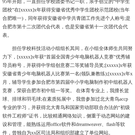
95年开始，一直担任学校团委书记一职，亲手创立的“中学生
团校”在[xxxxx]x年获得安徽省优秀中学生团校示范团校(当年
合肥唯一)，同年获得安徽省中学共青团工作先进个人称号;是
合肥市第十二次团代会代表，也是安徽省第十一次团代会代
表。
担任学校科技活动小组组长其间，在小组全体师生共同努
力下，[xxxxx]x年获“首届全国青少年电脑机器人竞赛”优秀辅
导员称号，并获得中学组创意赛二等奖辅导员奖;[xxxxx]x年获
安徽省青少年电脑机器人比赛第一名(领队兼教练);[xxxxx]x年x
月，辅导学生参加合肥市第四届中小学电脑制作初中组机器人
竞赛，荣获合肥市初中组一等奖。 在体育专业上，我擅长篮
球、排球和羽毛球;在素质拓展中，我曾参加过北大青鸟accp
专业的学习，并获得北大青鸟和国家劳动部联合办法的“初级
软件工程师”证书，比较精通网络知识，侧重于动态网站的建
设和管理，能熟练运用office软件和dreamweaver、flash等软
件，曾独自为xx区司法局和组织部建立了单位网站。